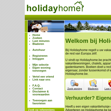
Home
Zoeken
Welkom bij Hol
Last minutes
Bladeren
Autohuur
Bij Holidayhome regelt u uw vakan
de rest van Europa zélf.
Registreren
Inloggen
U vindt op Holidayhome.be prach
vakantiewoningen, chalets, appa
Mijn selectie
gastenkamers. Boeken doet u rech
Eigen woning
eigenaar, zonder tussenkomst of 
toevoegen
Holidayhome.be.
Vertel een vriend
Link naar ons
F.A.Q.
Contact
Zoek woning
Bladeren
Last 
Disclaimer &
voorwaarden
Verhuurder? Eigen
Toevoegen aan
favorieten
Heeft u een eigen vakantiehuisje e
Zoek op referentienr.
Adverteren op Holidayhome.be ka