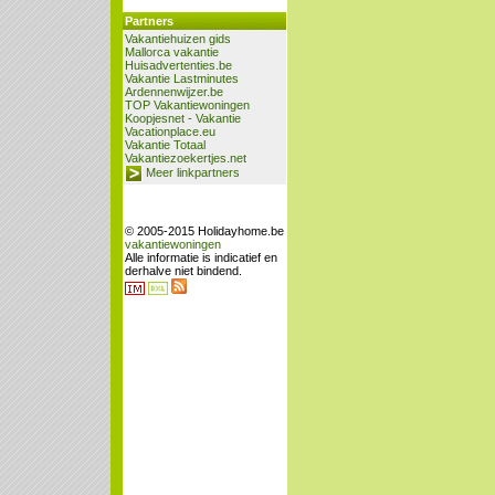
Partners
Vakantiehuizen gids
Mallorca vakantie
Huisadvertenties.be
Vakantie Lastminutes
Ardennenwijzer.be
TOP Vakantiewoningen
Koopjesnet - Vakantie
Vacationplace.eu
Vakantie Totaal
Vakantiezoekertjes.net
Meer linkpartners
© 2005-2015 Holidayhome.be
vakantiewoningen
Alle informatie is indicatief en
derhalve niet bindend.