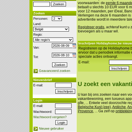
voorwaarden: de
eerste 6 maanden
betaalt u slechts 10 EUR voor 6
voor 12 maanden, per iDeal, Banco
Zoeken
Verlengen na deze 6 maanden is n
Personen:
advertentie wordt in meerdere tal
Land:
Registreer gratis
, achteraf kunt u
toevoegen als u maar wil.
Regio:
Inschrijven Holidayhome.be nieuw
Van:
Registreren op de Holidayhome.b
ervoor dat u periodiek informatie
speciale acties ontvangt.
Tot:
E-mail:
Geavanceerd zoeken
Nieuwsbrief
U zoekt een vakan
E-mail:
U kan bij ons zoeken naar een vo
vakantiewoning, een luxueus appa
Login
gîte, ... Enkele veel doorzochte re
E-mail:
Belgische Kust (zee)
,
Ardèche
,
An
Provence
, ... Ga zelf op
ontdekkin
Wachtwoord:
Wachtwoord vergeten?
Nieuwe gebruiker