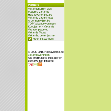
Partners
Vakantiehuizen gids
Mallorca vakantie
Huisadvertenties.be
Vakantie Lastminutes
Ardennenwijzer.be
TOP Vakantiewoningen
Koopjesnet - Vakantie
Vacationplace.eu
Vakantie Totaal
Vakantiezoekertjes.net
Meer linkpartners
© 2005-2015 Holidayhome.be
vakantiewoningen
Alle informatie is indicatief en
derhalve niet bindend.