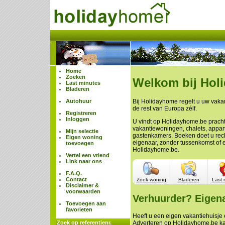
Home
Zoeken
Welkom bij Hol
Last minutes
Bladeren
Autohuur
Bij Holidayhome regelt u uw vakan
de rest van Europa zélf.
Registreren
Inloggen
U vindt op Holidayhome.be prach
vakantiewoningen, chalets, appa
Mijn selectie
gastenkamers. Boeken doet u rech
Eigen woning
eigenaar, zonder tussenkomst of 
toevoegen
Holidayhome.be.
Vertel een vriend
Link naar ons
F.A.Q.
Contact
Zoek woning
Bladeren
Last 
Disclaimer &
voorwaarden
Verhuurder? Eigen
Toevoegen aan
favorieten
Heeft u een eigen vakantiehuisje e
Zoek op referentienr.
Adverteren op Holidayhome.be ka