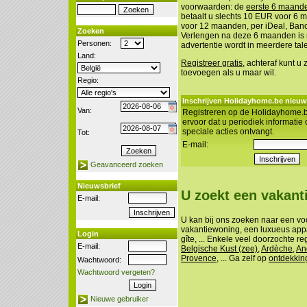
voorwaarden: de
eerste 6 maanden
betaalt u slechts 10 EUR voor 6
voor 12 maanden, per iDeal, Banco
Zoeken
Verlengen na deze 6 maanden is n
Personen:
advertentie wordt in meerdere tal
Land:
Registreer gratis
, achteraf kunt u
toevoegen als u maar wil.
Regio:
Inschrijven Holidayhome.be nieuw
Van:
Registreren op de Holidayhome.b
ervoor dat u periodiek informatie
speciale acties ontvangt.
Tot:
E-mail:
Geavanceerd zoeken
Nieuwsbrief
U zoekt een vakan
E-mail:
U kan bij ons zoeken naar een vo
vakantiewoning, een luxueus appa
Login
gîte, ... Enkele veel doorzochte re
E-mail:
Belgische Kust (zee)
,
Ardèche
,
An
Provence
, ... Ga zelf op
ontdekkin
Wachtwoord:
Wachtwoord vergeten?
Nieuwe gebruiker