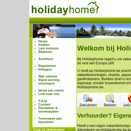
Home
Zoeken
Welkom bij Hol
Last minutes
Bladeren
Autohuur
Bij Holidayhome regelt u uw vakan
de rest van Europa zélf.
Registreren
Inloggen
U vindt op Holidayhome.be prach
vakantiewoningen, chalets, appa
Mijn selectie
gastenkamers. Boeken doet u rech
Eigen woning
eigenaar, zonder tussenkomst of 
toevoegen
Holidayhome.be.
Vertel een vriend
Link naar ons
F.A.Q.
Contact
Zoek woning
Bladeren
Last 
Disclaimer &
voorwaarden
Verhuurder? Eigen
Toevoegen aan
favorieten
Heeft u een eigen vakantiehuisje e
Zoek op referentienr.
Adverteren op Holidayhome.be ka