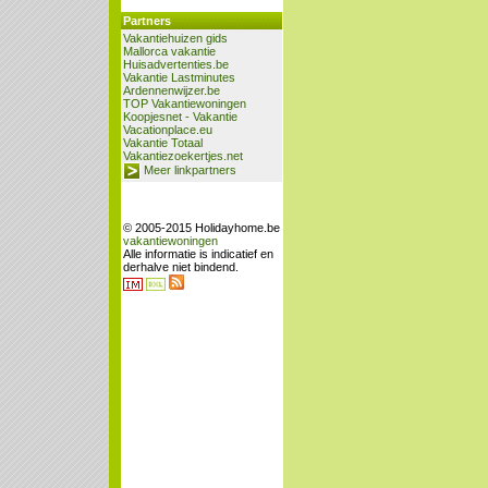
Partners
Vakantiehuizen gids
Mallorca vakantie
Huisadvertenties.be
Vakantie Lastminutes
Ardennenwijzer.be
TOP Vakantiewoningen
Koopjesnet - Vakantie
Vacationplace.eu
Vakantie Totaal
Vakantiezoekertjes.net
Meer linkpartners
© 2005-2015 Holidayhome.be
vakantiewoningen
Alle informatie is indicatief en
derhalve niet bindend.