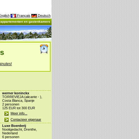
nglish
Français
Deutsch
, appartementen en gastenkamers
es
inutes!
werner koninckx
TORREVIEJA (alicante - ),
Costa Blanca, Spanje
2 personen
125 EUR tot 300 EUR
Meer info...
Contacteer eigenaar
Luxe Boerderij
Nooitgedacht, Drenthe,
Nederland
6 personen