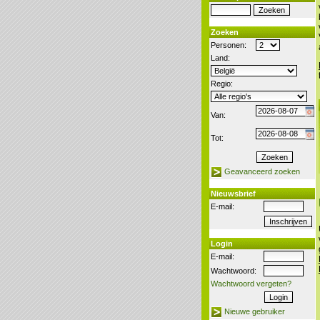
Zoeken
Personen:
Land:
Regio:
Van:
Tot:
Geavanceerd zoeken
Nieuwsbrief
E-mail:
Login
E-mail:
Wachtwoord:
Wachtwoord vergeten?
Nieuwe gebruiker