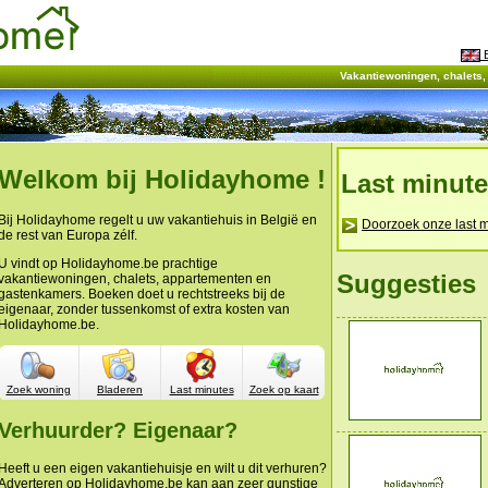
E
Vakantiewoningen, chalets
Welkom bij Holidayhome !
Last minut
Bij Holidayhome regelt u uw vakantiehuis in België en
Doorzoek onze last m
de rest van Europa zélf.
U vindt op Holidayhome.be prachtige
Suggesties
vakantiewoningen, chalets, appartementen en
gastenkamers. Boeken doet u rechtstreeks bij de
eigenaar, zonder tussenkomst of extra kosten van
Holidayhome.be.
Zoek woning
Bladeren
Last minutes
Zoek op kaart
Verhuurder? Eigenaar?
Heeft u een eigen vakantiehuisje en wilt u dit verhuren?
Adverteren op Holidayhome.be kan aan zeer gunstige