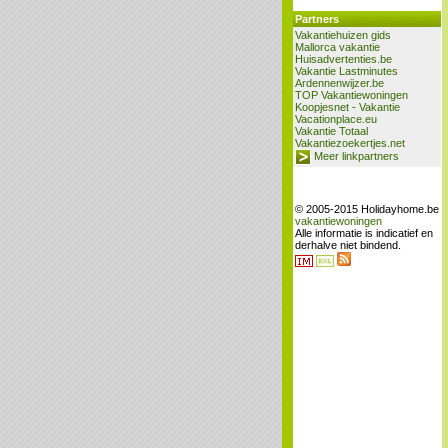
Partners
Vakantiehuizen gids
Mallorca vakantie
Huisadvertenties.be
Vakantie Lastminutes
Ardennenwijzer.be
TOP Vakantiewoningen
Koopjesnet - Vakantie
Vacationplace.eu
Vakantie Totaal
Vakantiezoekertjes.net
Meer linkpartners
© 2005-2015 Holidayhome.be
vakantiewoningen
Alle informatie is indicatief en
derhalve niet bindend.