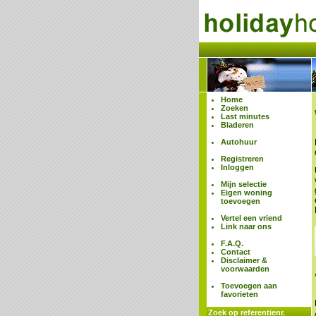
Home
Zoeken
Last minutes
Bladeren
Autohuur
Registreren
Inloggen
Mijn selectie
Eigen woning
toevoegen
Vertel een vriend
Link naar ons
F.A.Q.
Contact
Disclaimer &
voorwaarden
Toevoegen aan
favorieten
Zoek op referentienr.