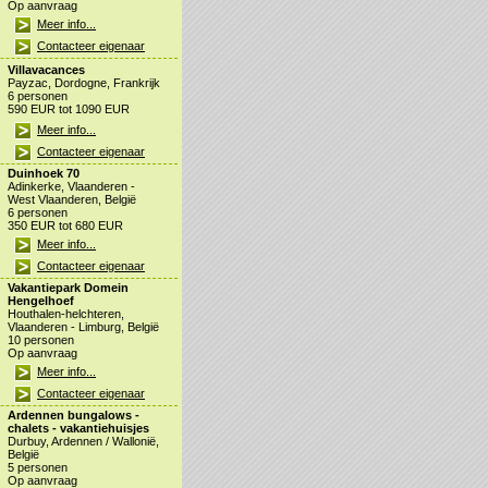
Op aanvraag
Meer info...
Contacteer eigenaar
Villavacances
Payzac, Dordogne, Frankrijk
6 personen
590 EUR tot 1090 EUR
Meer info...
Contacteer eigenaar
Duinhoek 70
Adinkerke, Vlaanderen -
West Vlaanderen, België
6 personen
350 EUR tot 680 EUR
Meer info...
Contacteer eigenaar
Vakantiepark Domein
Hengelhoef
Houthalen-helchteren,
Vlaanderen - Limburg, België
10 personen
Op aanvraag
Meer info...
Contacteer eigenaar
Ardennen bungalows -
chalets - vakantiehuisjes
Durbuy, Ardennen / Wallonië,
België
5 personen
Op aanvraag