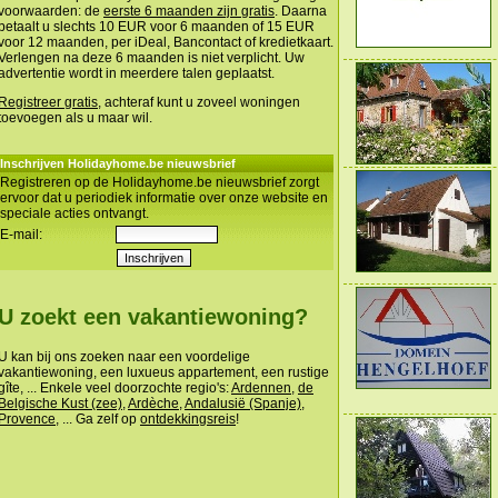
voorwaarden: de
eerste 6 maanden zijn gratis
. Daarna
betaalt u slechts 10 EUR voor 6 maanden of 15 EUR
voor 12 maanden, per iDeal, Bancontact of kredietkaart.
Verlengen na deze 6 maanden is niet verplicht. Uw
advertentie wordt in meerdere talen geplaatst.
Registreer gratis
, achteraf kunt u zoveel woningen
toevoegen als u maar wil.
Inschrijven Holidayhome.be nieuwsbrief
Registreren op de Holidayhome.be nieuwsbrief zorgt
ervoor dat u periodiek informatie over onze website en
speciale acties ontvangt.
E-mail:
U zoekt een vakantiewoning?
U kan bij ons zoeken naar een voordelige
vakantiewoning, een luxueus appartement, een rustige
gîte, ... Enkele veel doorzochte regio's:
Ardennen
,
de
Belgische Kust (zee)
,
Ardèche
,
Andalusië (Spanje)
,
Provence
, ... Ga zelf op
ontdekkingsreis
!