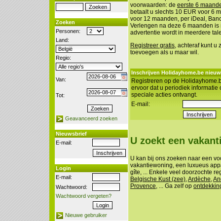
voorwaarden: de
eerste 6 maanden
betaalt u slechts 10 EUR voor 6
voor 12 maanden, per iDeal, Banco
Zoeken
Verlengen na deze 6 maanden is n
Personen:
advertentie wordt in meerdere tal
Land:
Registreer gratis
, achteraf kunt u
toevoegen als u maar wil.
Regio:
Inschrijven Holidayhome.be nieuw
Van:
Registreren op de Holidayhome.b
ervoor dat u periodiek informatie
speciale acties ontvangt.
Tot:
E-mail:
Geavanceerd zoeken
Nieuwsbrief
U zoekt een vakan
E-mail:
U kan bij ons zoeken naar een vo
vakantiewoning, een luxueus appa
Login
gîte, ... Enkele veel doorzochte re
E-mail:
Belgische Kust (zee)
,
Ardèche
,
An
Provence
, ... Ga zelf op
ontdekkin
Wachtwoord:
Wachtwoord vergeten?
Nieuwe gebruiker