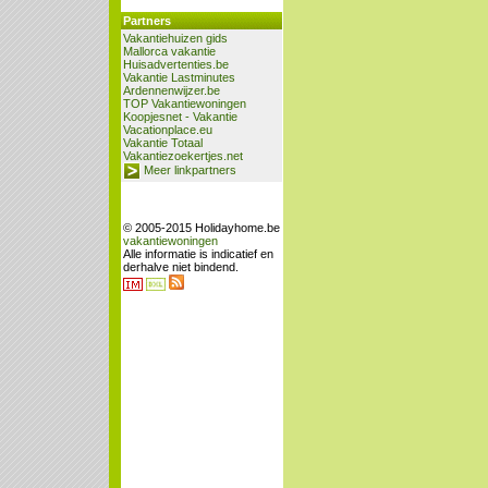
Partners
Vakantiehuizen gids
Mallorca vakantie
Huisadvertenties.be
Vakantie Lastminutes
Ardennenwijzer.be
TOP Vakantiewoningen
Koopjesnet - Vakantie
Vacationplace.eu
Vakantie Totaal
Vakantiezoekertjes.net
Meer linkpartners
© 2005-2015 Holidayhome.be
vakantiewoningen
Alle informatie is indicatief en
derhalve niet bindend.