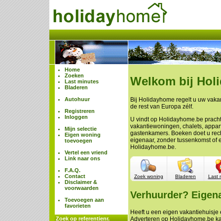
Home
Zoeken
Welkom bij Hol
Last minutes
Bladeren
Autohuur
Bij Holidayhome regelt u uw vakan
de rest van Europa zélf.
Registreren
Inloggen
U vindt op Holidayhome.be prach
vakantiewoningen, chalets, appa
Mijn selectie
gastenkamers. Boeken doet u rech
Eigen woning
eigenaar, zonder tussenkomst of 
toevoegen
Holidayhome.be.
Vertel een vriend
Link naar ons
F.A.Q.
Contact
Zoek woning
Bladeren
Last 
Disclaimer &
voorwaarden
Verhuurder? Eigen
Toevoegen aan
favorieten
Heeft u een eigen vakantiehuisje e
Zoek op referentienr.
Adverteren op Holidayhome.be ka