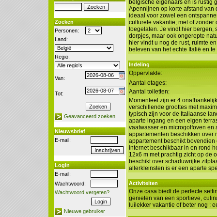
belgische eigenaars en is rustig 
Apennijnen op korte afstand van 
ideaal voor zowel een ontspanne
Zoeken
culturele vakantie; met of zonder 
toegelaten. Je vindt hier bergen, 
Personen:
dorpjes, maar ook ongerepte nat
Land:
hier vindt u nog de rust, ruimte e
beleven van het echte Italië en te
Regio:
Indeling
Oppervlakte:
Van:
Aantal etages:
Aantal toiletten:
Tot:
Momenteel zijn er 4 onafhankelij
verschillende groottes met maxi
typisch zijn voor de Italiaanse 
Geavanceerd zoeken
aparte ingang en een eigen terra
vaatwasser en microgolfoven en ap
Nieuwsbrief
appartementen beschikken over 
E-mail:
appartement beschikt bovendien o
internet beschikbaar in en rond 
12x6 m met prachtig zicht op de
beschikt over schaduwrijke zitpl
Login
allerkleinsten is er een aparte spe
E-mail:
Activiteiten
Wachtwoord:
Onze casa biedt de perfecte setti
Wachtwoord vergeten?
genieten van een sportieve, culi
luilekker vakantie of beter nog : 
Nieuwe gebruiker