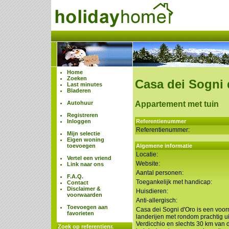
Home
Zoeken
Casa dei Sogni 
Last minutes
Bladeren
Autohuur
Appartement met tuin
Registreren
Inloggen
Referentienummer
Referentienummer:
Mijn selectie
Eigen woning
toevoegen
Algemene informatie
Locatie:
Vertel een vriend
Website:
Link naar ons
Aantal personen:
F.A.Q.
Toegankelijk met handicap:
Contact
Disclaimer &
Huisdieren:
voorwaarden
Anti-allergisch:
Toevoegen aan
Casa dei Sogni d'Oro is een voo
favorieten
landerijen met rondom prachtig ui
Verdicchio en slechts 30 km van 
Zoek op referentienr.