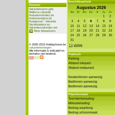
Beschikbaarheid
Partners
Augustus 2026
Vakantiehuizen gids
Mallorca vakantie
Ma
Di
Wo
Do
Vr
Za
Zo
Huisadvertenties.be
1
2
Ardennenwijzer.be
3
4
5
6
7
8
9
Koopjesnet - Vakantie
Vacationplace.eu
10
11
12
13
14
15
16
Vakantiezoekertjes.net
17
18
19
20
21
22
23
Meer linkpartners
24
25
26
27
28
29
30
31
© 2005-2015 Holidayhome.be
vorige
vakantiewoningen
Alle informatie is indicatief en
derhalve niet bindend.
Praktisch
Parking:
Afstand inkopen:
Afstand restaurant:
Keukenlinnen aanwezig:
Badlinnen aanwezig:
Bedlinnen aanwezig:
Prijsinformatie
Toeristenbelasting:
Milieubelasting:
Bedrag waarborg:
Bedrag schoonmaak: