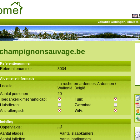
E
Vakantiewoningen, chalets
champignonsauvage.be
Referentienummer
Referentienummer:
3034
Algemene informatie
La roche-en-ardennes, Ardennen /
Locatie:
Wallonië, België
Aantal personen:
20
Toegankelijk met handicap:
Tuin:
Huisdieren:
Zwembad:
Anti-allergisch:
WiFi:
Indeling
2
Oppervlakte:
m
Aantal etages:
Aantal slaapkamers:
Aantal toiletten:
Aantal badkamers: