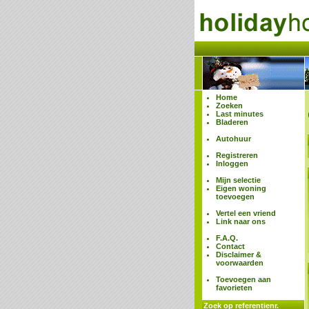
Home
Zoeken
Last minutes
Bladeren
Autohuur
Registreren
Inloggen
Mijn selectie
Eigen woning
toevoegen
Vertel een vriend
Link naar ons
F.A.Q.
Contact
Disclaimer &
voorwaarden
Toevoegen aan
favorieten
Zoek op referentienr.