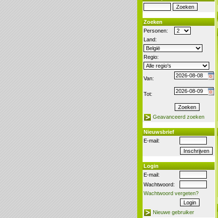
Zoeken
Personen:
Land:
Regio:
Van:
Tot:
Geavanceerd zoeken
Nieuwsbrief
E-mail:
Login
E-mail:
Wachtwoord:
Wachtwoord vergeten?
Nieuwe gebruiker