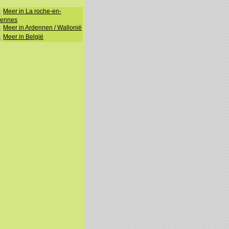
Meer in La roche-en-
dennes
Meer in Ardennen / Wallonië
Meer in België