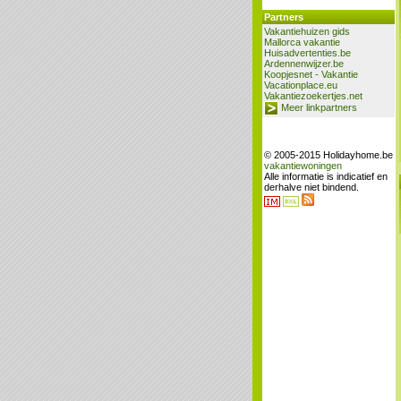
Partners
Vakantiehuizen gids
Mallorca vakantie
Huisadvertenties.be
Ardennenwijzer.be
Koopjesnet - Vakantie
Vacationplace.eu
Vakantiezoekertjes.net
Meer linkpartners
© 2005-2015 Holidayhome.be
vakantiewoningen
Alle informatie is indicatief en
derhalve niet bindend.