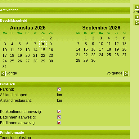
Activiteiten
ar
Beschikbaarheid
Augustus 2026
September 2026
Ma
Di
Wo
Do
Vr
Za
Zo
Ma
Di
Wo
Do
Vr
Za
Zo
1
2
1
2
3
4
5
6
7
8
9
10
11
12
13
3
4
5
6
7
8
9
14
15
16
17
18
19
20
10
11
12
13
14
15
16
21
22
23
24
25
26
27
17
18
19
20
21
22
23
28
29
30
24
25
26
27
28
29
30
31
vorige
volgende
Praktisch
Parking:
Afstand inkopen:
km
Afstand restaurant:
km
Keukenlinnen aanwezig:
Badlinnen aanwezig:
Bedlinnen aanwezig:
Prijsinformatie
Toeristenbelasting: