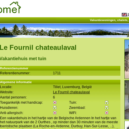
E
Vakantiewoningen, chalets
Le Fournil chateaulaval
Vakantiehuis met tuin
Referentienummer
Referentienummer:
1711
Algemene informatie
Locatie:
Tillet, Luxemburg, België
Website:
Le Fournil chateaulaval
Aantal personen:
6
Toegankelijk met handicap:
Tuin:
Huisdieren:
Zwembad:
Anti-allergisch:
WiFi:
Een vakantiehuis in het hartje van de Belgische Ardennen In het hartje van
het natuurpark van de 2 Ourthes , op minder dan 30 minuten van de meeste
toeristische plaatsen (La Roche-en-Ardenne, Durbuy, Han-Sur-Lesse, ...),