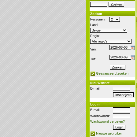
Zoeken
Personen:
Land:
Regio:
Van:
Tot:
Geavanceerd zoeken
Nieuwsbrief
E-mail:
Login
E-mail:
Wachtwoord:
Wachtwoord vergeten?
Nieuwe gebruiker