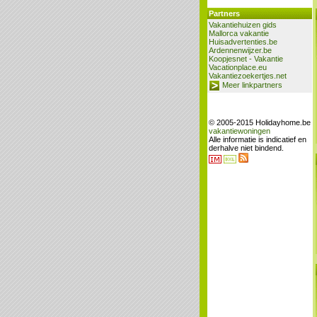
Partners
Vakantiehuizen gids
Mallorca vakantie
Huisadvertenties.be
Ardennenwijzer.be
Koopjesnet - Vakantie
Vacationplace.eu
Vakantiezoekertjes.net
Meer linkpartners
© 2005-2015 Holidayhome.be
vakantiewoningen
Alle informatie is indicatief en
derhalve niet bindend.