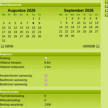
Beschikbaarheid
Augustus 2026
September 2026
Ma
Di
Wo
Do
Vr
Za
Zo
Ma
Di
Wo
Do
Vr
Za
Zo
1
2
1
2
3
4
5
6
7
8
9
10
11
12
13
3
4
5
6
7
8
9
14
15
16
17
18
19
20
10
11
12
13
14
15
16
21
22
23
24
25
26
27
17
18
19
20
21
22
23
28
29
30
24
25
26
27
28
29
30
31
vorige
volgende
Praktisch
Parking:
Afstand inkopen:
9 km
Afstand restaurant:
1 km
Keukenlinnen aanwezig:
Badlinnen aanwezig:
Bedlinnen aanwezig:
Prijsinformatie
Toeristenbelasting:
0
Milieubelasting:
0
Bedrag waarborg:
130€