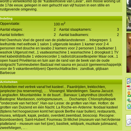
wordt u verwelkomd op de "Kasteelhoeve van Laval" , een mooie woning uit
de 17de eeuw, gelegen in een gehucht van vijf huizen in een stille en
rustgevende omgeving.
Indeling
2
Oppervlakte:
100 m
Aantal etages:
2
Aantal slaapkamers:
3
Aantal toiletten:
2
Aantal badkamers:
2
Het Ovenhuis Voel de geest van de plattelandsstenen ... Inbegrepen :1
leefruimte met eethoek 1 salon 1 uitgeruste keuken 1 kamer voor 2-4
personen met douche en lavabo 2 kamers voor 2 personen 1 badkamer 1
washok Uitgerust met...1 vaatwasmachine 1 wasmachine 1 droogkast 1 TV
met kabeldistributie 1 videorecorder 1 radio/cd/cassettespeler Maar ook...1
open haard Privéterras en tuin aan de rand van de beek van de oude
slotgracht Tuinmeubelen Badzaal met sauna en jacuzzi (gemeenschappelijk
voor de 5 vakantieverblijven) Openluchtattracties : zandbak, glijbaan
Barbecue
Activiteiten
Activiteiten met vertrek vanaf het kasteel... Paardrijden, trektochten,
janplezier (na reservering), ... . Visvangst. Wandelingen. Sauna-Jacuzzi.
Langlaufen. Mountainbike. In de buurt…Barvaux: Labyrinthus (doolhof).
Bastogne: Mardasson, oorlogsmuseum, ... . Dochamps: Chlorophyllepark
"onderzoek van het bos". Han-sur-Lesse: de grotten van Han. Hotton: de
grotten van Duizend en één Nacht. La Roche-en-Ardenne: feodaal kasteel
(tijdens het hoogseizoen komt het spook Berthe naar buiten), restaurants,
musea, wildpark, kajak, pedalo, overdekt zwembad, bioscoop. Recogne:
bizonboerderij. Saint-Hubert: Fourneau St-Michel (museum van het Ardense
platteland – museum van het ijzer), basiliek, wildpark, muzikale julimaand,
zweefvliegen, ... .