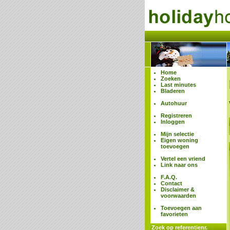
Home
Zoeken
Last minutes
Bladeren
Autohuur
Registreren
Inloggen
Mijn selectie
Eigen woning
toevoegen
Vertel een vriend
Link naar ons
F.A.Q.
Contact
Disclaimer &
voorwaarden
Toevoegen aan
favorieten
Zoek op referentienr.