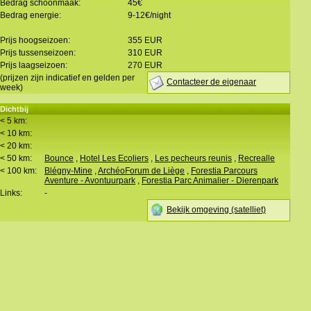
Bedrag schoonmaak:
45€
Bedrag energie:
9-12€/night
Prijs hoogseizoen:
355 EUR
Prijs tussenseizoen:
310 EUR
Prijs laagseizoen:
270 EUR
(prijzen zijn indicatief en gelden per
Contacteer de eigenaar
week)
Dichtbij
< 5 km:
< 10 km:
< 20 km:
< 50 km:
Bounce
,
Hotel Les Ecoliers
,
Les pecheurs reunis
,
Recrealle
< 100 km:
Blégny-Mine
,
ArchéoForum de Liège
,
Forestia Parcours
Aventure - Avontuurpark
,
Forestia Parc Animalier - Dierenpark
Links:
-
Bekijk omgeving (satelliet)