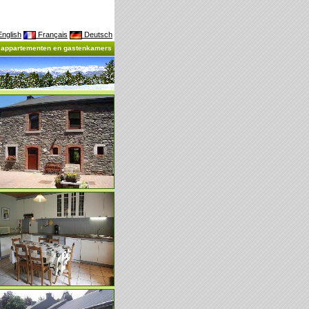
nglish
Français
Deutsch
, appartementen en gastenkamers