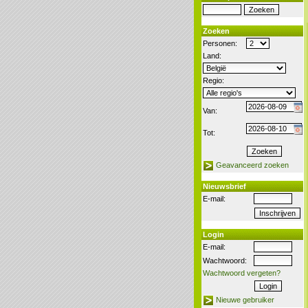
Zoeken
Personen:
Land:
Regio:
Van:
Tot:
Geavanceerd zoeken
Nieuwsbrief
E-mail:
Login
E-mail:
Wachtwoord:
Wachtwoord vergeten?
Nieuwe gebruiker