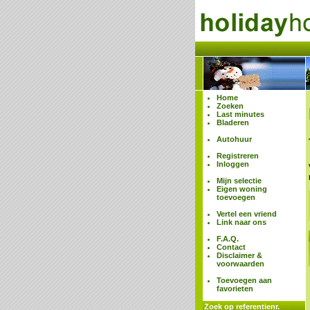
Home
Zoeken
Last minutes
Bladeren
Autohuur
Registreren
Inloggen
Mijn selectie
Eigen woning
toevoegen
Vertel een vriend
Link naar ons
F.A.Q.
Contact
Disclaimer &
voorwaarden
Toevoegen aan
favorieten
Zoek op referentienr.