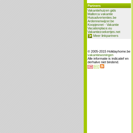
Partners
Vakantiehuizen gids
Mallorca vakantie
Huisadvertenties.be
Ardennenwijzer.be
Koopjesnet - Vakantie
Vacationplace.eu
Vakantiezoekertjes.net
Meer linkpartners
© 2005-2015 Holidayhome.be
vakantiewoningen
Alle informatie is indicatief en
derhalve niet bindend.