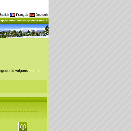
nglish
Français
Deutsch
, appartementen en gastenkamers
ingedeeld volgens land en