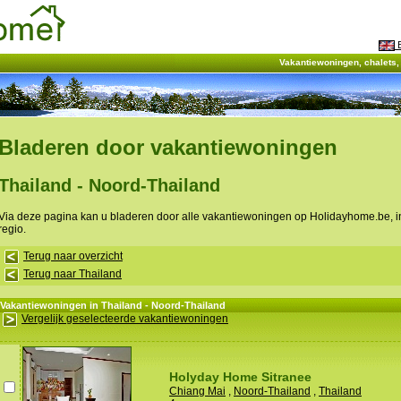
E
Vakantiewoningen, chalets
Bladeren door vakantiewoningen
Thailand - Noord-Thailand
Via deze pagina kan u bladeren door alle vakantiewoningen op Holidayhome.be, 
regio.
Terug naar overzicht
Terug naar Thailand
Vakantiewoningen in Thailand - Noord-Thailand
Vergelijk geselecteerde vakantiewoningen
Holyday Home Sitranee
Chiang Mai
,
Noord-Thailand
,
Thailand