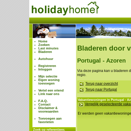
Home
Zoeken
Bladeren door 
Last minutes
Bladeren
Autohuur
Portugal - Azoren
Registreren
Inloggen
Via deze pagina kan u bladeren 
regio.
Mijn selectie
Eigen woning
toevoegen
Terug naar overzicht
Terug naar Portugal
Vertel een vriend
Link naar ons
Vakantiewoningen in Portugal - A
F.A.Q.
Vergelijk geselecteerde vak
Contact
Disclaimer &
voorwaarden
Er werden geen vakantiewoning
Toevoegen aan
favorieten
Zoek op referentienr.