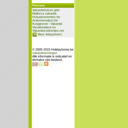
Partners
Vakantiehuizen gids
Mallorca vakantie
Huisadvertenties.be
Ardennenwijzer.be
Koopjesnet - Vakantie
Vacationplace.eu
Vakantiezoekertjes.net
Meer linkpartners
© 2005-2015 Holidayhome.be
vakantiewoningen
Alle informatie is indicatief en
derhalve niet bindend.