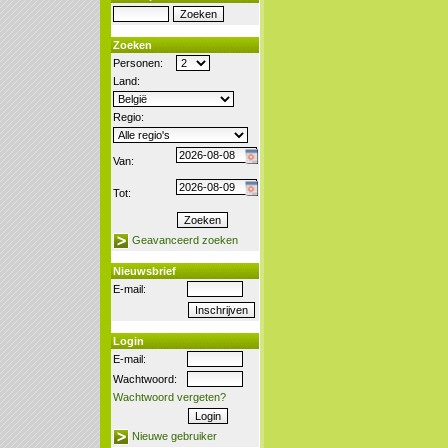
Zoeken
Personen:
Land:
Regio:
Van:
Tot:
Geavanceerd zoeken
Nieuwsbrief
E-mail:
Login
E-mail:
Wachtwoord:
Wachtwoord vergeten?
Nieuwe gebruiker