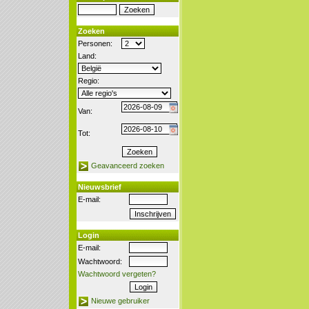
Zoeken
Personen:
Land:
Regio:
Van:
Tot:
Geavanceerd zoeken
Nieuwsbrief
E-mail:
Login
E-mail:
Wachtwoord:
Wachtwoord vergeten?
Nieuwe gebruiker