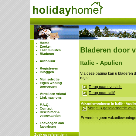
Home
Zoeken
Bladeren door 
Last minutes
Bladeren
Autohuur
Italië - Apulien
Registreren
Inloggen
Via deze pagina kan u bladeren 
regio.
Mijn selectie
Eigen woning
toevoegen
Terug naar overzicht
Terug naar Italië
Vertel een vriend
Link naar ons
Vakantiewoningen in Italië - Apuli
F.A.Q.
Vergelijk geselecteerde vak
Contact
Disclaimer &
voorwaarden
Er werden geen vakantiewoning
Toevoegen aan
favorieten
Zoek op referentienr.