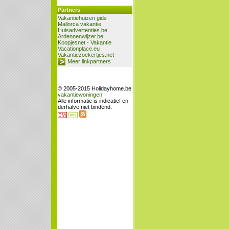
Partners
Vakantiehuizen gids
Mallorca vakantie
Huisadvertenties.be
Ardennenwijzer.be
Koopjesnet - Vakantie
Vacationplace.eu
Vakantiezoekertjes.net
Meer linkpartners
© 2005-2015 Holidayhome.be
vakantiewoningen
Alle informatie is indicatief en
derhalve niet bindend.