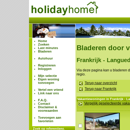
Home
Zoeken
Bladeren door 
Last minutes
Bladeren
Autohuur
Frankrijk - Langue
Registreren
Inloggen
Via deze pagina kan u bladeren 
regio.
Mijn selectie
Eigen woning
toevoegen
Terug naar overzicht
Terug naar Frankrijk
Vertel een vriend
Link naar ons
Vakantiewoningen in Frankrijk - 
F.A.Q.
Vergelijk geselecteerde vak
Contact
Disclaimer &
voorwaarden
Toevoegen aan
favorieten
Zoek op referentienr.