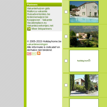
Partners
Vakantiehuizen gids
Mallorca vakantie
Huisadvertenties.be
Ardennenwijzer.be
Koopjesnet - Vakantie
Vacationplace.eu
Vakantiezoekertjes.net
Meer linkpartners
© 2005-2015 Holidayhome.be
vakantiewoningen
Alle informatie is indicatief en
derhalve niet bindend.