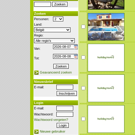
Zoeken
Personen:
Land:
Regio:
Van:
Tot:
Geavanceerd zoeken
Nieuwsbrief
E-mail:
Login
E-mail:
Wachtwoord:
Wachtwoord vergeten?
Nieuwe gebruiker