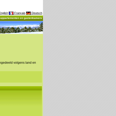
nglish
Français
Deutsch
, appartementen en gastenkamers
ingedeeld volgens land en