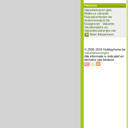
Partners
Vakantiehuizen gids
Mallorca vakantie
Huisadvertenties.be
Ardennenwijzer.be
Koopjesnet - Vakantie
Vacationplace.eu
Vakantiezoekertjes.net
Meer linkpartners
© 2005-2015 Holidayhome.be
vakantiewoningen
Alle informatie is indicatief en
derhalve niet bindend.