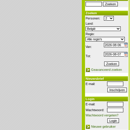
Zoeken
Personen:
Land:
Regio:
Van:
Tot:
Geavanceerd zoeken
Nieuwsbrief
E-mail:
Login
E-mail:
Wachtwoord:
Wachtwoord vergeten?
Nieuwe gebruiker