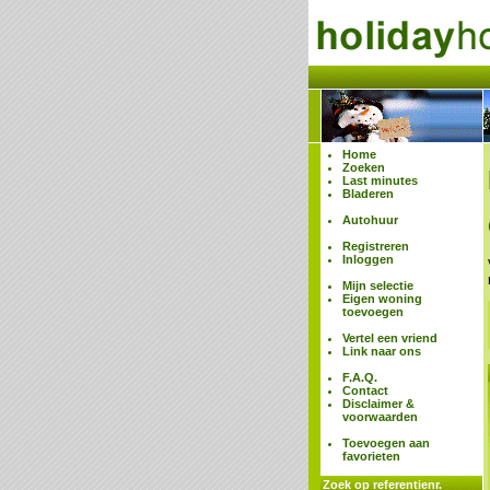
Home
Zoeken
Last minutes
Bladeren
Autohuur
Registreren
Inloggen
Mijn selectie
Eigen woning
toevoegen
Vertel een vriend
Link naar ons
F.A.Q.
Contact
Disclaimer &
voorwaarden
Toevoegen aan
favorieten
Zoek op referentienr.