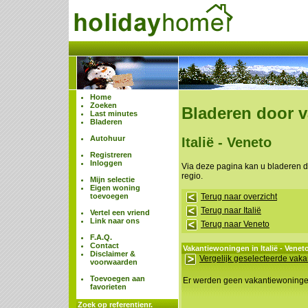
Home
Zoeken
Bladeren door 
Last minutes
Bladeren
Autohuur
Italië - Veneto
Registreren
Inloggen
Via deze pagina kan u bladeren 
regio.
Mijn selectie
Eigen woning
toevoegen
Terug naar overzicht
Terug naar Italië
Vertel een vriend
Link naar ons
Terug naar Veneto
F.A.Q.
Contact
Vakantiewoningen in Italië - Veneto
Disclaimer &
Vergelijk geselecteerde vak
voorwaarden
Toevoegen aan
Er werden geen vakantiewoning
favorieten
Zoek op referentienr.