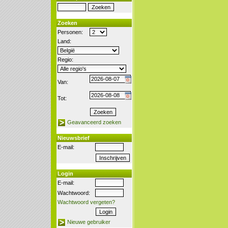
Zoeken
Personen:
Land:
Regio:
Van:
Tot:
Geavanceerd zoeken
Nieuwsbrief
E-mail:
Login
E-mail:
Wachtwoord:
Wachtwoord vergeten?
Nieuwe gebruiker