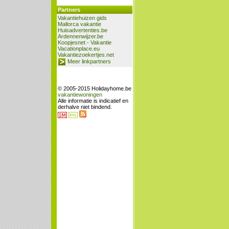
Partners
Vakantiehuizen gids
Mallorca vakantie
Huisadvertenties.be
Ardennenwijzer.be
Koopjesnet - Vakantie
Vacationplace.eu
Vakantiezoekertjes.net
Meer linkpartners
© 2005-2015 Holidayhome.be
vakantiewoningen
Alle informatie is indicatief en
derhalve niet bindend.