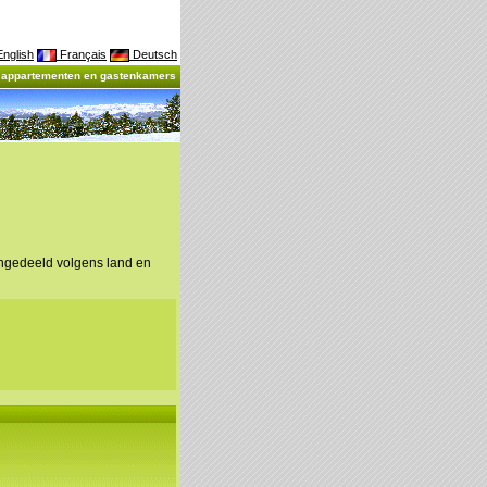
nglish
Français
Deutsch
, appartementen en gastenkamers
ingedeeld volgens land en