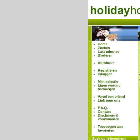
Home
Zoeken
Last minutes
Bladeren
Autohuur
Registreren
Inloggen
Mijn selectie
Eigen woning
toevoegen
Vertel een vriend
Link naar ons
F.A.Q.
Contact
Disclaimer &
voorwaarden
Toevoegen aan
favorieten
Zoek op referentienr.