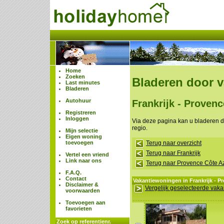
Home
Zoeken
Bladeren door 
Last minutes
Bladeren
Autohuur
Frankrijk - Provenc
Registreren
Inloggen
Via deze pagina kan u bladeren 
regio.
Mijn selectie
Eigen woning
toevoegen
Terug naar overzicht
Terug naar Frankrijk
Vertel een vriend
Link naar ons
Terug naar Provence Côte A
F.A.Q.
Contact
Vakantiewoningen in Frankrijk - P
Disclaimer &
Vergelijk geselecteerde vak
voorwaarden
Toevoegen aan
favorieten
Zoek op referentienr.