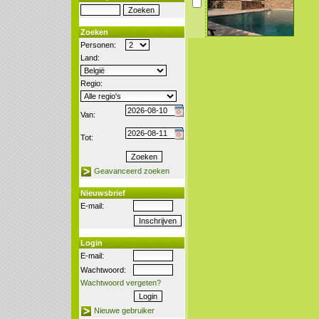
Zoeken
Personen:
Land:
Regio:
Van:
Tot:
Geavanceerd zoeken
Nieuwsbrief
E-mail:
Login
E-mail:
Wachtwoord:
Wachtwoord vergeten?
Nieuwe gebruiker