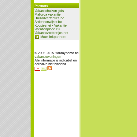
Partners
Vakantiehuizen gids
Mallorca vakantie
Huisadvertenties.be
Ardennenwijzer.be
Koopjesnet - Vakantie
Vacationplace.eu
Vakantiezoekertjes.net
Meer linkpartners
© 2005-2015 Holidayhome.be
vakantiewoningen
Alle informatie is indicatief en
derhalve niet bindend.