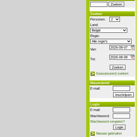
Zoeken
Personen:
Land:
Regio:
Van:
Tot:
Geavanceerd zoeken
Nieuwsbrief
E-mail:
Login
E-mail:
Wachtwoord:
Wachtwoord vergeten?
Nieuwe gebruiker