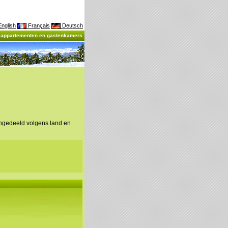
nglish
Français
Deutsch
, appartementen en gastenkamers
ingedeeld volgens land en