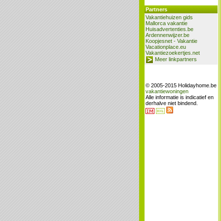
Partners
Vakantiehuizen gids
Mallorca vakantie
Huisadvertenties.be
Ardennenwijzer.be
Koopjesnet - Vakantie
Vacationplace.eu
Vakantiezoekertjes.net
Meer linkpartners
© 2005-2015 Holidayhome.be
vakantiewoningen
Alle informatie is indicatief en
derhalve niet bindend.