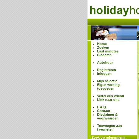
Home
Zoeken
Last minutes
Bladeren
Autohuur
Registreren
Inloggen
Mijn selectie
Eigen woning
toevoegen
Vertel een vriend
Link naar ons
F.A.Q.
Contact
Disclaimer &
voorwaarden
Toevoegen aan
favorieten
Zoek op referentienr.