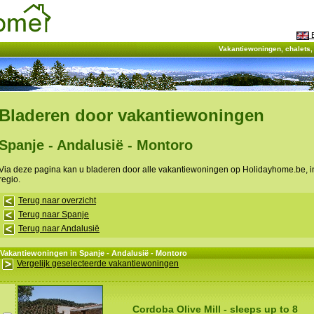
E
Vakantiewoningen, chalets
Bladeren door vakantiewoningen
Spanje - Andalusië - Montoro
Via deze pagina kan u bladeren door alle vakantiewoningen op Holidayhome.be, 
regio.
Terug naar overzicht
Terug naar Spanje
Terug naar Andalusië
Vakantiewoningen in Spanje - Andalusië - Montoro
Vergelijk geselecteerde vakantiewoningen
Cordoba Olive Mill - sleeps up to 8