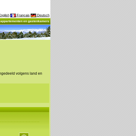
nglish
Français
Deutsch
, appartementen en gastenkamers
ingedeeld volgens land en