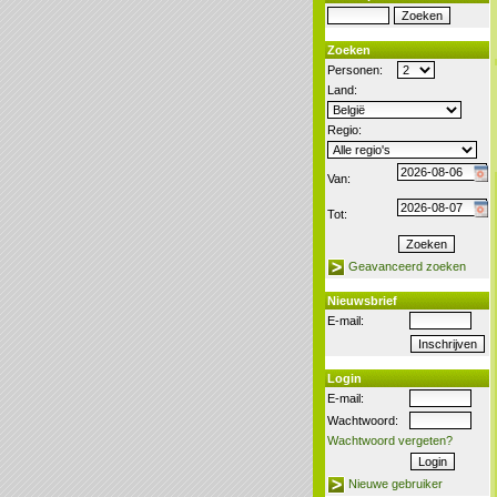
Zoeken
Personen:
Land:
Regio:
Van:
Tot:
Geavanceerd zoeken
Nieuwsbrief
E-mail:
Login
E-mail:
Wachtwoord:
Wachtwoord vergeten?
Nieuwe gebruiker