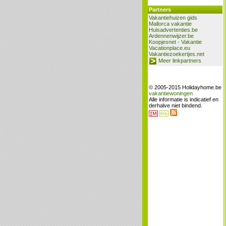
Partners
Vakantiehuizen gids
Mallorca vakantie
Huisadvertenties.be
Ardennenwijzer.be
Koopjesnet - Vakantie
Vacationplace.eu
Vakantiezoekertjes.net
Meer linkpartners
© 2005-2015 Holidayhome.be
vakantiewoningen
Alle informatie is indicatief en
derhalve niet bindend.