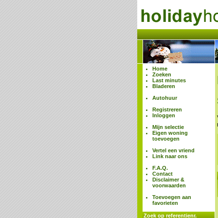
Home
Zoeken
Last minutes
Bladeren
Autohuur
Registreren
Inloggen
Mijn selectie
Eigen woning
toevoegen
Vertel een vriend
Link naar ons
F.A.Q.
Contact
Disclaimer &
voorwaarden
Toevoegen aan
favorieten
Zoek op referentienr.