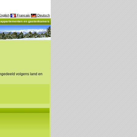
nglish
Français
Deutsch
, appartementen en gastenkamers
ingedeeld volgens land en