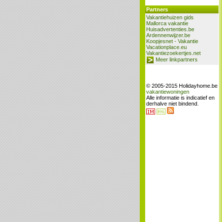
Partners
Vakantiehuizen gids
Mallorca vakantie
Huisadvertenties.be
Ardennenwijzer.be
Koopjesnet - Vakantie
Vacationplace.eu
Vakantiezoekertjes.net
Meer linkpartners
© 2005-2015 Holidayhome.be
vakantiewoningen
Alle informatie is indicatief en
derhalve niet bindend.