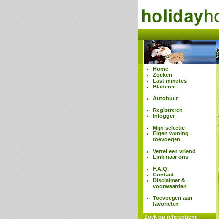
Home
Zoeken
Last minutes
Bladeren
Autohuur
Registreren
Inloggen
Mijn selectie
Eigen woning
toevoegen
Vertel een vriend
Link naar ons
F.A.Q.
Contact
Disclaimer &
voorwaarden
Toevoegen aan
favorieten
Zoek op referentienr.