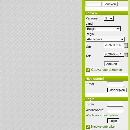
Zoeken
Personen:
Land:
Regio:
Van:
Tot:
Geavanceerd zoeken
Nieuwsbrief
E-mail:
Login
E-mail:
Wachtwoord:
Wachtwoord vergeten?
Nieuwe gebruiker