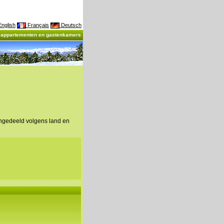
nglish
Français
Deutsch
, appartementen en gastenkamers
ingedeeld volgens land en