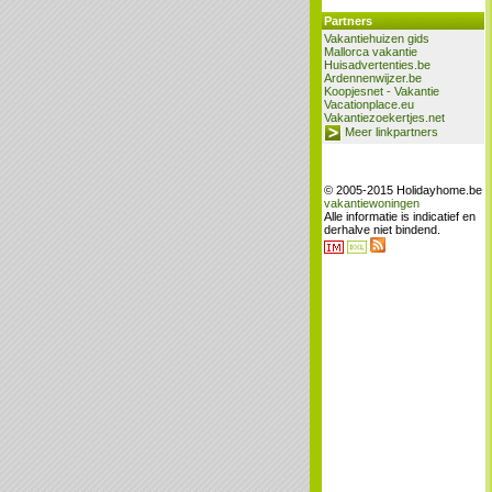
Partners
Vakantiehuizen gids
Mallorca vakantie
Huisadvertenties.be
Ardennenwijzer.be
Koopjesnet - Vakantie
Vacationplace.eu
Vakantiezoekertjes.net
Meer linkpartners
© 2005-2015 Holidayhome.be
vakantiewoningen
Alle informatie is indicatief en
derhalve niet bindend.