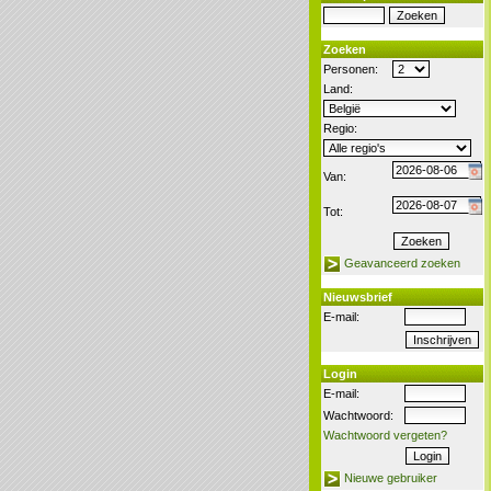
Zoeken
Personen:
Land:
Regio:
Van:
Tot:
Geavanceerd zoeken
Nieuwsbrief
E-mail:
Login
E-mail:
Wachtwoord:
Wachtwoord vergeten?
Nieuwe gebruiker