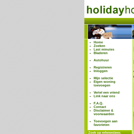
Home
Zoeken
Last minutes
Bladeren
Autohuur
Registreren
Inloggen
Mijn selectie
Eigen woning
toevoegen
Vertel een vriend
Link naar ons
F.A.Q.
Contact
Disclaimer &
voorwaarden
Toevoegen aan
favorieten
Zoek op referentienr.