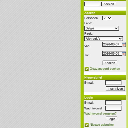
Zoeken
Personen:
Land:
Regio:
Van:
Tot:
Geavanceerd zoeken
Nieuwsbrief
E-mail:
Login
E-mail:
Wachtwoord:
Wachtwoord vergeten?
Nieuwe gebruiker