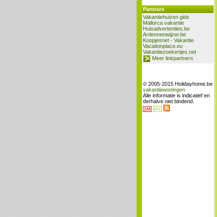
Partners
Vakantiehuizen gids
Mallorca vakantie
Huisadvertenties.be
Ardennenwijzer.be
Koopjesnet - Vakantie
Vacationplace.eu
Vakantiezoekertjes.net
Meer linkpartners
© 2005-2015 Holidayhome.be
vakantiewoningen
Alle informatie is indicatief en
derhalve niet bindend.