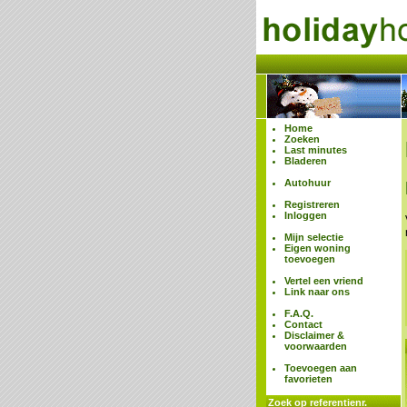
Home
Zoeken
Last minutes
Bladeren
Autohuur
Registreren
Inloggen
Mijn selectie
Eigen woning
toevoegen
Vertel een vriend
Link naar ons
F.A.Q.
Contact
Disclaimer &
voorwaarden
Toevoegen aan
favorieten
Zoek op referentienr.