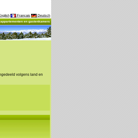
nglish
Français
Deutsch
, appartementen en gastenkamers
ingedeeld volgens land en