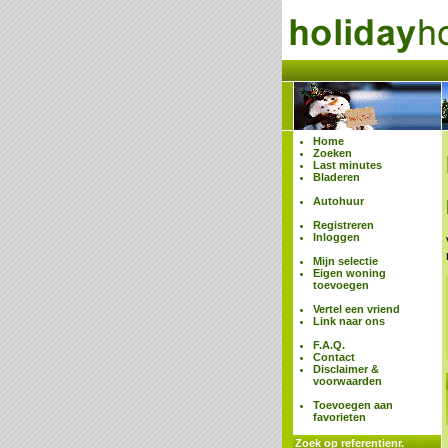
Home
Zoeken
Last minutes
Bladeren
Autohuur
Registreren
Inloggen
Mijn selectie
Eigen woning
toevoegen
Vertel een vriend
Link naar ons
F.A.Q.
Contact
Disclaimer &
voorwaarden
Toevoegen aan
favorieten
Zoek op referentienr.