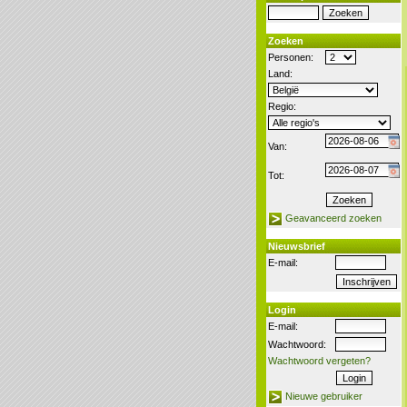
Zoeken
Personen:
Land:
Regio:
Van:
Tot:
Geavanceerd zoeken
Nieuwsbrief
E-mail:
Login
E-mail:
Wachtwoord:
Wachtwoord vergeten?
Nieuwe gebruiker