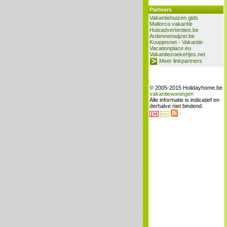
Partners
Vakantiehuizen gids
Mallorca vakantie
Huisadvertenties.be
Ardennenwijzer.be
Koopjesnet - Vakantie
Vacationplace.eu
Vakantiezoekertjes.net
Meer linkpartners
© 2005-2015 Holidayhome.be
vakantiewoningen
Alle informatie is indicatief en
derhalve niet bindend.