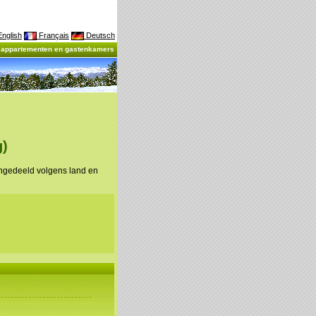
nglish
Français
Deutsch
, appartementen en gastenkamers
g)
ingedeeld volgens land en