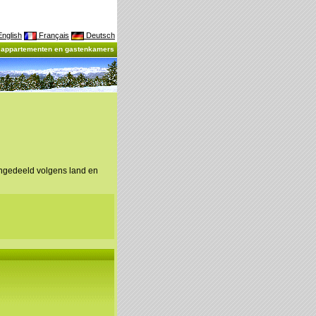
nglish
Français
Deutsch
, appartementen en gastenkamers
ingedeeld volgens land en