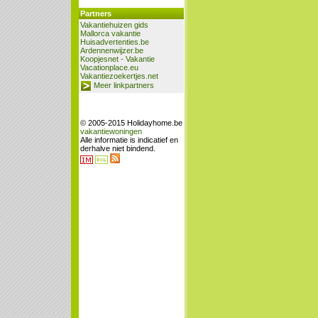
Partners
Vakantiehuizen gids
Mallorca vakantie
Huisadvertenties.be
Ardennenwijzer.be
Koopjesnet - Vakantie
Vacationplace.eu
Vakantiezoekertjes.net
Meer linkpartners
© 2005-2015 Holidayhome.be
vakantiewoningen
Alle informatie is indicatief en
derhalve niet bindend.