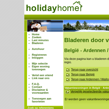
Home
Zoeken
Bladeren door 
Last minutes
Bladeren
Autohuur
België - Ardennen /
Registreren
Inloggen
Via deze pagina kan u bladeren 
regio.
Mijn selectie
Eigen woning
toevoegen
Terug naar overzicht
Terug naar België
Vertel een vriend
Link naar ons
Terug naar Ardennen / Wallo
F.A.Q.
Contact
Vakantiewoningen in België - Arde
Disclaimer &
Vergelijk geselecteerde vak
voorwaarden
Toevoegen aan
Er werden geen vakantiewoning
favorieten
Zoek op referentienr.