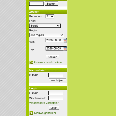
Zoeken
Personen:
Land:
Regio:
Van:
Tot:
Geavanceerd zoeken
Nieuwsbrief
E-mail:
Login
E-mail:
Wachtwoord:
Wachtwoord vergeten?
Nieuwe gebruiker