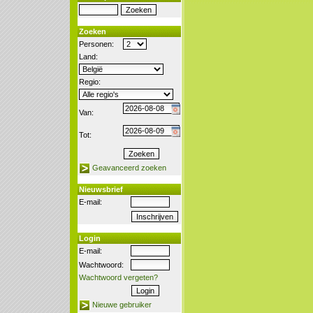
Zoeken
Personen:
Land:
Regio:
Van:
Tot:
Geavanceerd zoeken
Nieuwsbrief
E-mail:
Login
E-mail:
Wachtwoord:
Wachtwoord vergeten?
Nieuwe gebruiker