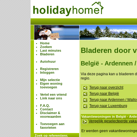
Home
Zoeken
Bladeren door 
Last minutes
Bladeren
Autohuur
België - Ardennen 
Registreren
Inloggen
Via deze pagina kan u bladeren 
regio.
Mijn selectie
Eigen woning
toevoegen
Terug naar overzicht
Terug naar België
Vertel een vriend
Link naar ons
Terug naar Ardennen / Wallo
F.A.Q.
Terug naar Luxemburg
Contact
Disclaimer &
voorwaarden
Vakantiewoningen in België - Arde
Vergelijk geselecteerde vak
Toevoegen aan
favorieten
Er werden geen vakantiewoning
Zoek op referentienr.