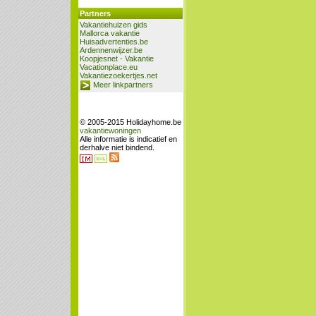
Partners
Vakantiehuizen gids
Mallorca vakantie
Huisadvertenties.be
Ardennenwijzer.be
Koopjesnet - Vakantie
Vacationplace.eu
Vakantiezoekertjes.net
Meer linkpartners
© 2005-2015 Holidayhome.be
vakantiewoningen
Alle informatie is indicatief en
derhalve niet bindend.