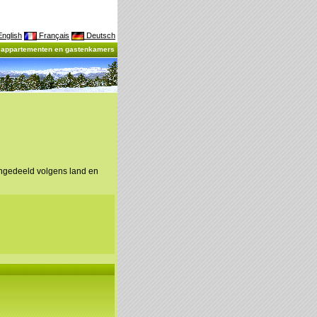
nglish
Français
Deutsch
, appartementen en gastenkamers
ingedeeld volgens land en