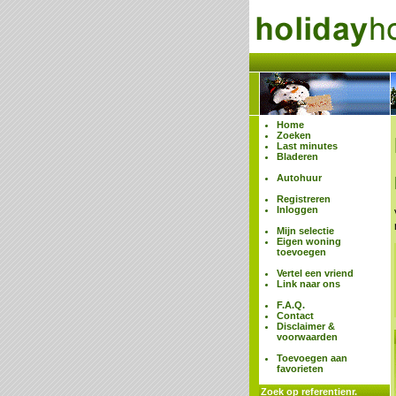
Home
Zoeken
Last minutes
Bladeren
Autohuur
Registreren
Inloggen
Mijn selectie
Eigen woning
toevoegen
Vertel een vriend
Link naar ons
F.A.Q.
Contact
Disclaimer &
voorwaarden
Toevoegen aan
favorieten
Zoek op referentienr.