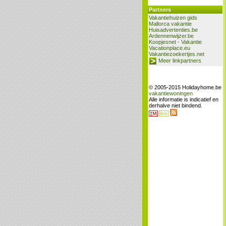
Partners
Vakantiehuizen gids
Mallorca vakantie
Huisadvertenties.be
Ardennenwijzer.be
Koopjesnet - Vakantie
Vacationplace.eu
Vakantiezoekertjes.net
Meer linkpartners
© 2005-2015 Holidayhome.be
vakantiewoningen
Alle informatie is indicatief en
derhalve niet bindend.