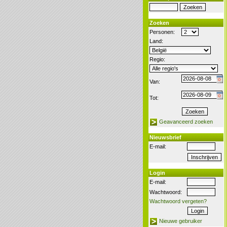
Zoeken
Personen:
Land:
Regio:
Van:
Tot:
Geavanceerd zoeken
Nieuwsbrief
E-mail:
Login
E-mail:
Wachtwoord:
Wachtwoord vergeten?
Nieuwe gebruiker