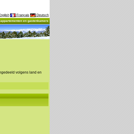
nglish
Français
Deutsch
, appartementen en gastenkamers
ingedeeld volgens land en