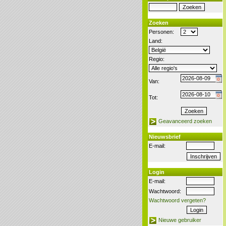
Zoeken
Personen:
Land:
Regio:
Van:
Tot:
Geavanceerd zoeken
Nieuwsbrief
E-mail:
Login
E-mail:
Wachtwoord:
Wachtwoord vergeten?
Nieuwe gebruiker