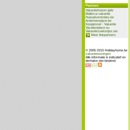
Partners
Vakantiehuizen gids
Mallorca vakantie
Huisadvertenties.be
Ardennenwijzer.be
Koopjesnet - Vakantie
Vacationplace.eu
Vakantiezoekertjes.net
Meer linkpartners
© 2005-2015 Holidayhome.be
vakantiewoningen
Alle informatie is indicatief en
derhalve niet bindend.