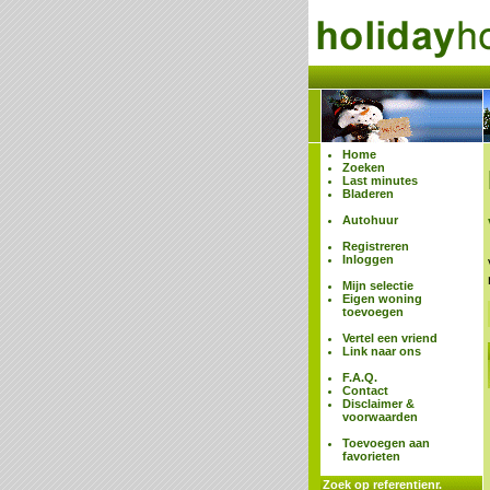
Home
Zoeken
Last minutes
Bladeren
Autohuur
Registreren
Inloggen
Mijn selectie
Eigen woning
toevoegen
Vertel een vriend
Link naar ons
F.A.Q.
Contact
Disclaimer &
voorwaarden
Toevoegen aan
favorieten
Zoek op referentienr.