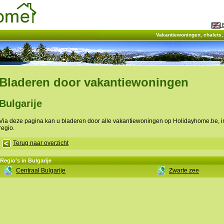
E
Vakantiewoningen, chalets
Bladeren door vakantiewoningen
Bulgarije
Via deze pagina kan u bladeren door alle vakantiewoningen op Holidayhome.be, 
regio.
Terug naar overzicht
Regio's in Bulgarije
Centraal Bulgarije
Zwarte zee