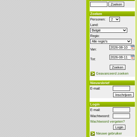
Zoeken
Personen:
Land:
Regio:
Van:
Tot:
Geavanceerd zoeken
Nieuwsbrief
E-mail:
Login
E-mail:
Wachtwoord:
Wachtwoord vergeten?
Nieuwe gebruiker