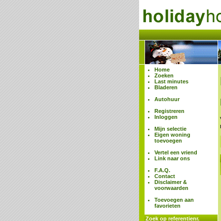
Home
Zoeken
Last minutes
Bladeren
Autohuur
Registreren
Inloggen
Mijn selectie
Eigen woning
toevoegen
Vertel een vriend
Link naar ons
F.A.Q.
Contact
Disclaimer &
voorwaarden
Toevoegen aan
favorieten
Zoek op referentienr.