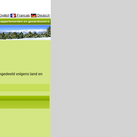
nglish
Français
Deutsch
, appartementen en gastenkamers
ingedeeld volgens land en