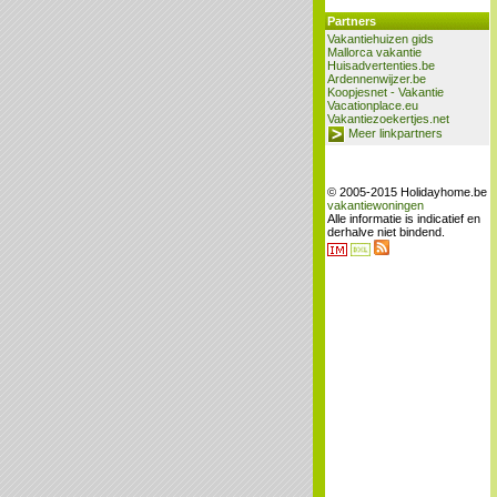
Partners
Vakantiehuizen gids
Mallorca vakantie
Huisadvertenties.be
Ardennenwijzer.be
Koopjesnet - Vakantie
Vacationplace.eu
Vakantiezoekertjes.net
Meer linkpartners
© 2005-2015 Holidayhome.be
vakantiewoningen
Alle informatie is indicatief en
derhalve niet bindend.