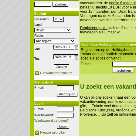
voorwaarden: de
eerste 6 maanden
betaalt u slechts 10 EUR voor 6
voor 12 maanden, per iDeal, Banco
Zoeken
Verlengen na deze 6 maanden is n
Personen:
advertentie wordt in meerdere tal
Land:
Registreer gratis
, achteraf kunt u
toevoegen als u maar wil.
Regio:
Inschrijven Holidayhome.be nieuw
Van:
Registreren op de Holidayhome.b
ervoor dat u periodiek informatie
speciale acties ontvangt.
Tot:
E-mail:
Geavanceerd zoeken
Nieuwsbrief
U zoekt een vakan
E-mail:
U kan bij ons zoeken naar een vo
vakantiewoning, een luxueus appa
Login
gîte, ... Enkele veel doorzochte re
E-mail:
Belgische Kust (zee)
,
Ardèche
,
An
Provence
, ... Ga zelf op
ontdekkin
Wachtwoord:
Wachtwoord vergeten?
Nieuwe gebruiker