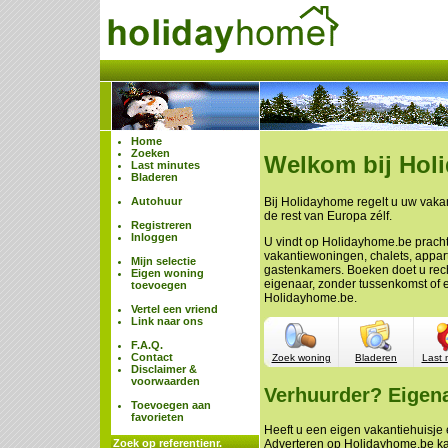
Home
Zoeken
Welkom bij Hol
Last minutes
Bladeren
Autohuur
Bij Holidayhome regelt u uw vakan
de rest van Europa zélf.
Registreren
Inloggen
U vindt op Holidayhome.be prach
vakantiewoningen, chalets, appa
Mijn selectie
gastenkamers. Boeken doet u rech
Eigen woning
eigenaar, zonder tussenkomst of 
toevoegen
Holidayhome.be.
Vertel een vriend
Link naar ons
F.A.Q.
Contact
Zoek woning
Bladeren
Last 
Disclaimer &
voorwaarden
Verhuurder? Eigen
Toevoegen aan
favorieten
Heeft u een eigen vakantiehuisje e
Zoek op referentienr.
Adverteren op Holidayhome.be ka