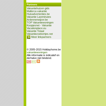
Partners
Vakantiehuizen gids
Mallorca vakantie
Huisadvertenties.be
Vakantie Lastminutes
Ardennenwijzer.be
TOP Vakantiewoningen
Koopjesnet - Vakantie
Vacationplace.eu
Vakantie Totaal
Vakantiezoekertjes.net
Meer linkpartners
© 2005-2015 Holidayhome.be
vakantiewoningen
Alle informatie is indicatief en
derhalve niet bindend.