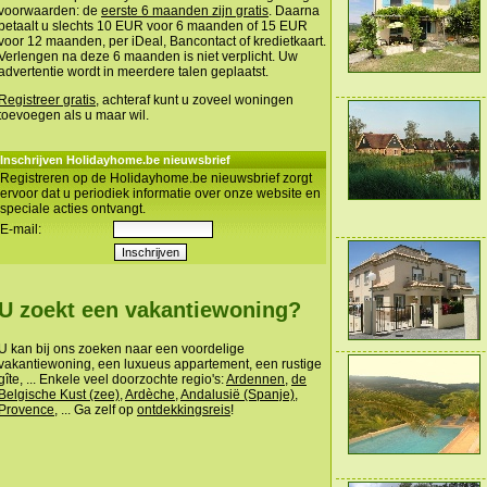
voorwaarden: de
eerste 6 maanden zijn gratis
. Daarna
betaalt u slechts 10 EUR voor 6 maanden of 15 EUR
voor 12 maanden, per iDeal, Bancontact of kredietkaart.
Verlengen na deze 6 maanden is niet verplicht. Uw
advertentie wordt in meerdere talen geplaatst.
Registreer gratis
, achteraf kunt u zoveel woningen
toevoegen als u maar wil.
Inschrijven Holidayhome.be nieuwsbrief
Registreren op de Holidayhome.be nieuwsbrief zorgt
ervoor dat u periodiek informatie over onze website en
speciale acties ontvangt.
E-mail:
U zoekt een vakantiewoning?
U kan bij ons zoeken naar een voordelige
vakantiewoning, een luxueus appartement, een rustige
gîte, ... Enkele veel doorzochte regio's:
Ardennen
,
de
Belgische Kust (zee)
,
Ardèche
,
Andalusië (Spanje)
,
Provence
, ... Ga zelf op
ontdekkingsreis
!