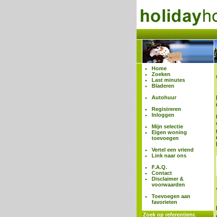
Home
Zoeken
Last minutes
Bladeren
Autohuur
Registreren
Inloggen
Mijn selectie
Eigen woning
toevoegen
Vertel een vriend
Link naar ons
F.A.Q.
Contact
Disclaimer &
voorwaarden
Toevoegen aan
favorieten
Zoek op referentienr.