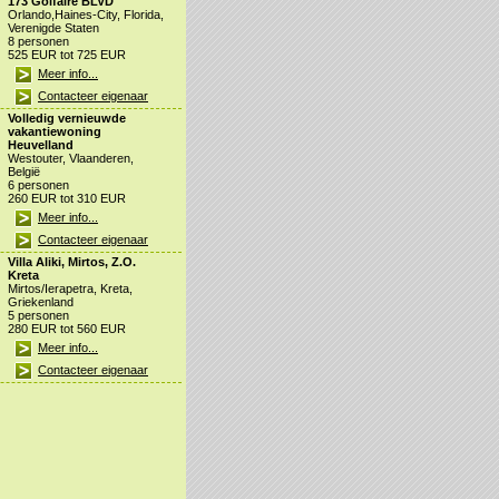
173 Golfaire BLVD
Orlando,Haines-City, Florida,
Verenigde Staten
8 personen
525 EUR tot 725 EUR
Meer info...
Contacteer eigenaar
Volledig vernieuwde
vakantiewoning
Heuvelland
Westouter, Vlaanderen,
België
6 personen
260 EUR tot 310 EUR
Meer info...
Contacteer eigenaar
Villa Aliki, Mirtos, Z.O.
Kreta
Mirtos/Ierapetra, Kreta,
Griekenland
5 personen
280 EUR tot 560 EUR
Meer info...
Contacteer eigenaar