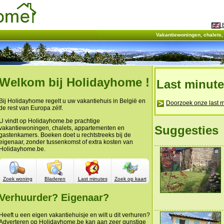
E
Vakantiewoningen, chalets
Welkom bij Holidayhome !
Last minut
Bij Holidayhome regelt u uw vakantiehuis in België en
Doorzoek onze last m
de rest van Europa zélf.
U vindt op Holidayhome.be prachtige
Suggesties
vakantiewoningen, chalets, appartementen en
gastenkamers. Boeken doet u rechtstreeks bij de
eigenaar, zonder tussenkomst of extra kosten van
Holidayhome.be.
Zoek woning
Bladeren
Last minutes
Zoek op kaart
Verhuurder? Eigenaar?
Heeft u een eigen vakantiehuisje en wilt u dit verhuren?
Adverteren op Holidayhome.be kan aan zeer gunstige