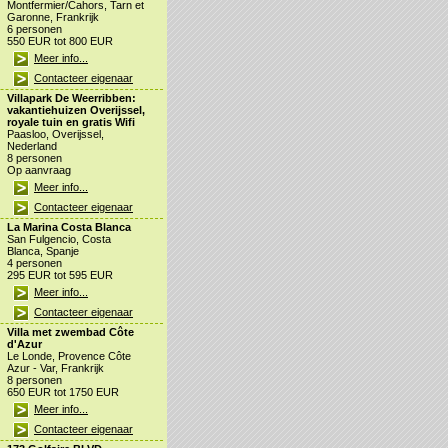
Montfermier/Cahors, Tarn et
Garonne, Frankrijk
6 personen
550 EUR tot 800 EUR
Meer info...
Contacteer eigenaar
Villapark De Weerribben:
vakantiehuizen Overijssel,
royale tuin en gratis Wifi
Paasloo, Overijssel,
Nederland
8 personen
Op aanvraag
Meer info...
Contacteer eigenaar
La Marina Costa Blanca
San Fulgencio, Costa
Blanca, Spanje
4 personen
295 EUR tot 595 EUR
Meer info...
Contacteer eigenaar
Villa met zwembad Côte
d'Azur
Le Londe, Provence Côte
Azur - Var, Frankrijk
8 personen
650 EUR tot 1750 EUR
Meer info...
Contacteer eigenaar