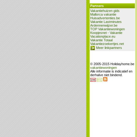
Partners
Vakantiehuizen gids
Mallorca vakantie
Huisadvertenties.be
Vakantie Lastminutes
Ardennenwijzer.be
TOP Vakantiewoningen
Koopjesnet - Vakantie
Vacationplace.eu
Vakantie Totaal
Vakantiezoekertjes.net
Meer linkpartners
© 2005-2015 Holidayhome.be
vakantiewoningen
Alle informatie is indicatief en
derhalve niet bindend.