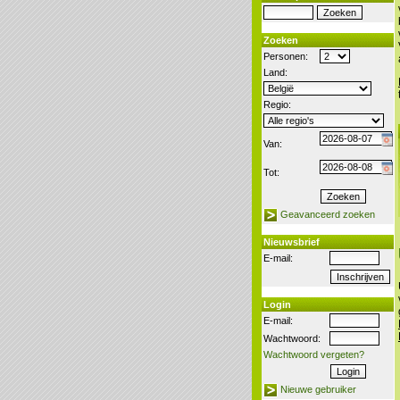
Zoeken
Personen:
Land:
Regio:
Van:
Tot:
Geavanceerd zoeken
Nieuwsbrief
E-mail:
Login
E-mail:
Wachtwoord:
Wachtwoord vergeten?
Nieuwe gebruiker