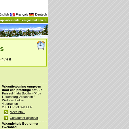
nglish
Français
Deutsch
, appartementen en gastenkamers
es
inutes!
Vakantiewoning omgeven
door een prachtige natuur
Paliseul (nabij Bouillon)/Prov
Luxemburg, Ardennen /
Wallonië, België
4 personen
235 EUR tot 320 EUR
Meer info...
Contacteer eigenaar
Vakantiehuis Bourg met
zwembad