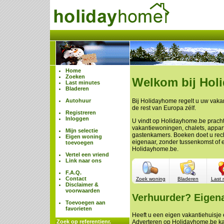
Home
Zoeken
Welkom bij Hol
Last minutes
Bladeren
Autohuur
Bij Holidayhome regelt u uw vakan
de rest van Europa zélf.
Registreren
Inloggen
U vindt op Holidayhome.be prach
vakantiewoningen, chalets, appa
Mijn selectie
gastenkamers. Boeken doet u rech
Eigen woning
eigenaar, zonder tussenkomst of 
toevoegen
Holidayhome.be.
Vertel een vriend
Link naar ons
F.A.Q.
Contact
Zoek woning
Bladeren
Last 
Disclaimer &
voorwaarden
Verhuurder? Eigen
Toevoegen aan
favorieten
Heeft u een eigen vakantiehuisje e
Zoek op referentienr.
Adverteren op Holidayhome.be ka