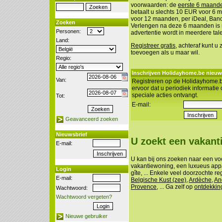
voorwaarden: de
eerste 6 maanden
betaalt u slechts 10 EUR voor 6
voor 12 maanden, per iDeal, Banco
Zoeken
Verlengen na deze 6 maanden is n
Personen:
advertentie wordt in meerdere tal
Land:
Registreer gratis
, achteraf kunt u
toevoegen als u maar wil.
Regio:
Inschrijven Holidayhome.be nieuw
Van:
Registreren op de Holidayhome.b
ervoor dat u periodiek informatie
speciale acties ontvangt.
Tot:
E-mail:
Geavanceerd zoeken
Nieuwsbrief
U zoekt een vakan
E-mail:
U kan bij ons zoeken naar een vo
vakantiewoning, een luxueus appa
Login
gîte, ... Enkele veel doorzochte re
E-mail:
Belgische Kust (zee)
,
Ardèche
,
An
Provence
, ... Ga zelf op
ontdekkin
Wachtwoord:
Wachtwoord vergeten?
Nieuwe gebruiker