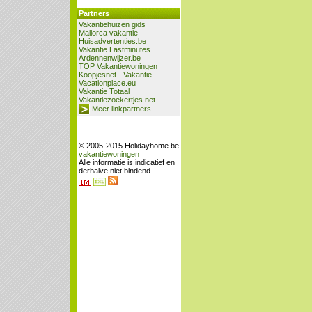
Partners
Vakantiehuizen gids
Mallorca vakantie
Huisadvertenties.be
Vakantie Lastminutes
Ardennenwijzer.be
TOP Vakantiewoningen
Koopjesnet - Vakantie
Vacationplace.eu
Vakantie Totaal
Vakantiezoekertjes.net
Meer linkpartners
© 2005-2015 Holidayhome.be
vakantiewoningen
Alle informatie is indicatief en
derhalve niet bindend.