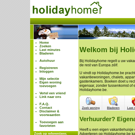
Home
Zoeken
Welkom bij Hol
Last minutes
Bladeren
Autohuur
Bij Holidayhome regelt u uw vakan
de rest van Europa zélf.
Registreren
Inloggen
U vindt op Holidayhome.be prach
vakantiewoningen, chalets, appa
Mijn selectie
gastenkamers. Boeken doet u rech
Eigen woning
eigenaar, zonder tussenkomst of 
toevoegen
Holidayhome.be.
Vertel een vriend
Link naar ons
F.A.Q.
Contact
Zoek woning
Bladeren
Last 
Disclaimer &
voorwaarden
Verhuurder? Eigen
Toevoegen aan
favorieten
Heeft u een eigen vakantiehuisje e
Zoek op referentienr.
Adverteren op Holidayhome.be ka