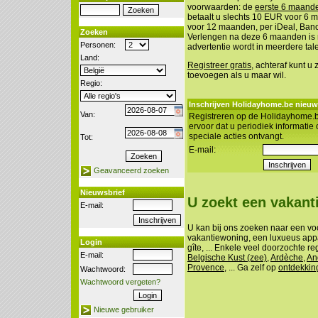
voorwaarden: de
eerste 6 maanden
betaalt u slechts 10 EUR voor 6
voor 12 maanden, per iDeal, Banco
Zoeken
Verlengen na deze 6 maanden is n
Personen:
advertentie wordt in meerdere tal
Land:
Registreer gratis
, achteraf kunt u
toevoegen als u maar wil.
Regio:
Inschrijven Holidayhome.be nieuw
Van:
Registreren op de Holidayhome.b
ervoor dat u periodiek informatie
speciale acties ontvangt.
Tot:
E-mail:
Geavanceerd zoeken
Nieuwsbrief
U zoekt een vakan
E-mail:
U kan bij ons zoeken naar een vo
vakantiewoning, een luxueus appa
Login
gîte, ... Enkele veel doorzochte re
E-mail:
Belgische Kust (zee)
,
Ardèche
,
An
Provence
, ... Ga zelf op
ontdekkin
Wachtwoord:
Wachtwoord vergeten?
Nieuwe gebruiker