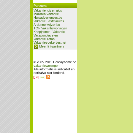
Partners
Vakantiehuizen gids
Mallorca vakantie
Huisadvertenties.be
Vakantie Lastminutes
Ardennenwijzer.be
TOP Vakantiewoningen
Koopjesnet - Vakantie
Vacationplace.eu
Vakantie Totaal
Vakantiezoekertjes.net
Meer linkpartners
© 2005-2015 Holidayhome.be
vakantiewoningen
Alle informatie is indicatief en
derhalve niet bindend.