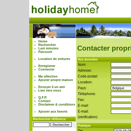
Home
Rechercher
Contacter propri
Last minutes
Parcourir
Location de voitures
Vos données
Nom:
Enregistrer
Connecter
Adresse:
Code postal:
Ma sélection
Ajouter propre maison
Location:
Envoyer à un ami
Pays:
Lien vers nous
Téléphone:
Q.F.P.
Fax:
Contact
Disclaimer & conditions
E-mail:
E-mail:
Ajouter aux favoris
(verification)
Rechercher référence
Pratique
De: