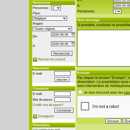
Rechercher
à:
Personnes:
Personnes:
Pays:
Votre message
Region:
Si possible, contactez le propriét
De:
à:
Recherche avancé
Newsletter
Envoyer
E-mail:
Par cliquer le bouton "Envoyer",
réservation. Le propriétaire vous
sans intervention de Holidayhom
Connecter
Je suis d'accord avec les
con
E-mail:
Mot de passe:
Oublié mot de passe?
Enregistrer
Partenaires
Vakantiehuizen gids