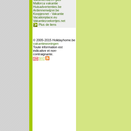
Mallorca vakantie
Huisadvertenties.be
Ardennenwijzer.be
Koopjesnet - Vakantie
Vacationplace.eu
Vakantiezoekertjes.net
Plus de liens
© 2005-2015 Holidayhome.be
vakantiewoningen
Toute information est
indicative et non-
contraignante.