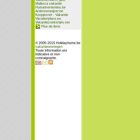
Mallorca vakantie
Huisadvertenties.be
Ardennenwijzer.be
Koopjesnet - Vakantie
Vacationplace.eu
Vakantiezoekertjes.net
Plus de liens
© 2005-2015 Holidayhome.be
vakantiewoningen
Toute information est
indicative et non-
contraignante.