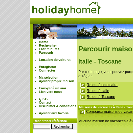
Home
Rechercher
Parcourir mais
Last minutes
Parcourir
Location de voitures
Italie - Toscane
Enregistrer
Connecter
Par cette page, vous pouvez parq
et région.
Ma sélection
Ajouter propre maison
Retour à sommaire
Envoyer à un ami
Retour à Italie
Lien vers nous
Retour à Toscane
Q.F.P.
Contact
Disclaimer & conditions
Maisons de vacances à Italie - Tos
Comparez maisons de vaca
Ajouter aux favoris
Rechercher référence
Aucune maison de vacances a été