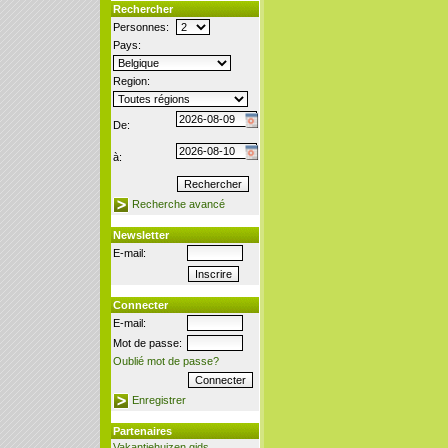
Rechercher
Personnes:
Pays:
Region:
De:
à:
Recherche avancé
Newsletter
E-mail:
Connecter
E-mail:
Mot de passe:
Oublié mot de passe?
Enregistrer
Partenaires
Vakantiehuizen gids