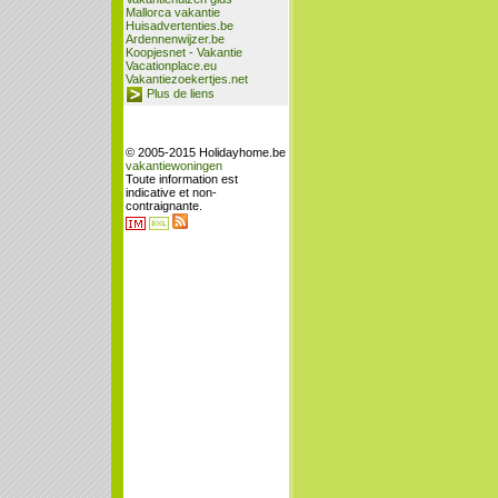
Mallorca vakantie
Huisadvertenties.be
Ardennenwijzer.be
Koopjesnet - Vakantie
Vacationplace.eu
Vakantiezoekertjes.net
Plus de liens
© 2005-2015 Holidayhome.be
vakantiewoningen
Toute information est
indicative et non-
contraignante.